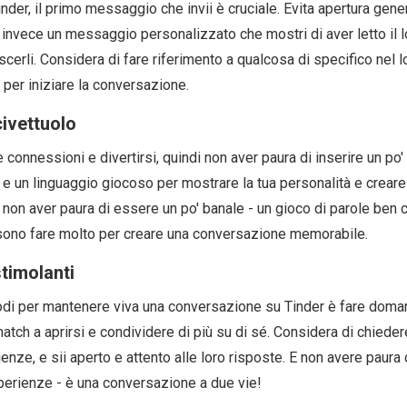
der, il primo messaggio che invii è cruciale. Evita apertura gene
invece un messaggio personalizzato che mostri di aver letto il l
cerli. Considera di fare riferimento a qualcosa di specifico nel lo
per iniziare la conversazione.
civettuolo
 connessioni e divertirsi, quindi non aver paura di inserire un po' d
i e un linguaggio giocoso per mostrare la tua personalità e crea
 non aver paura di essere un po' banale - un gioco di parole ben ca
ono fare molto per creare una conversazione memorabile.
timolanti
odi per mantenere viva una conversazione su Tinder è fare doma
match a aprirsi e condividere di più su di sé. Considera di chieder
enze, e sii aperto e attento alle loro risposte. E non avere paura
sperienze - è una conversazione a due vie!