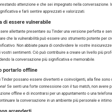
prestando attenzione e che sei impegnato nella conversazione. In
nificativa e farli sentire apprezzati e valorizzati.
 di essere vulnerabile
re allettante presentare su Tinder una versione perfetta e senza
dare che la vulnerabilità può essere uno strumento potente per c
nificativo. Non abbiate paura di condividere le vostre insicurezze 
 vostri sentimenti. Ciò può contribuire a creare un livello più pro
endo la conversazione più significativa e memorabile.
portarlo offline
 Tinder possano essere divertenti e coinvolgenti, alla fine sono 
ona! Se senti una forte connessione con il tuo match, non avere p
azione offline e di incontrarsi per un appuntamento o una telefon
ntinuare la conversazione in un ambiente più personale e intimo
 non arrenderti