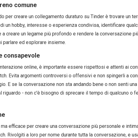
rreno comune
do per creare un collegamento duraturo su Tinder è trovare un te
i di un hobby, interesse o esperienza condivisa, identificare qual
a creare un legame più profondo e rendere la conversazione più s
ui parlare ed esplorare insieme.
 e consapevole
terazione online, è importante essere rispettosi e attenti ai confin
ch. Evita argomenti controversi o offensivi e non spingerli a con
agio. E se la conversazione non sta andando bene o non senti una
 riguardo - non c'è bisogno di sprecare il tempo di qualcuno o fer
me
a efficace per creare una conversazione più personale e intima 
tch. Rivolgiti a loro per nome durante tutta la conversazione, e 