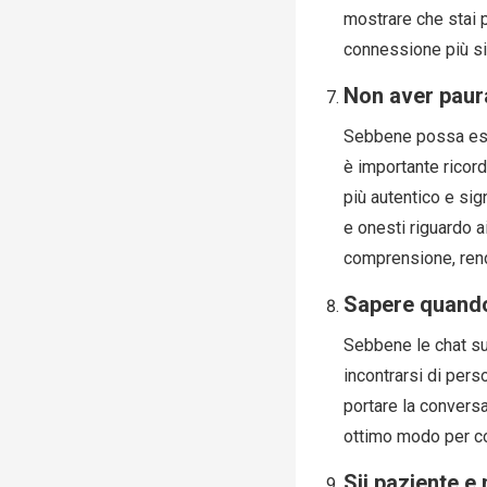
mostrare che stai 
connessione più sig
Non aver paura
Sebbene possa esse
è importante ricor
più autentico e sig
e onesti riguardo ai
comprensione, rend
Sapere quando 
Sebbene le chat su
incontrarsi di pers
portare la convers
ottimo modo per co
Sii paziente e